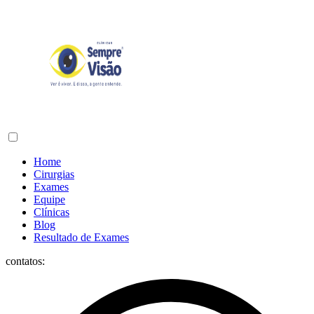
Home
Cirurgias
Exames
Equipe
Clínicas
Blog
Resultado de Exames
contatos: