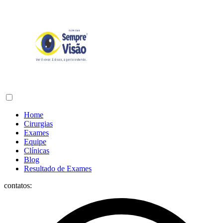
Home
Cirurgias
Exames
Equipe
Clínicas
Blog
Resultado de Exames
contatos: