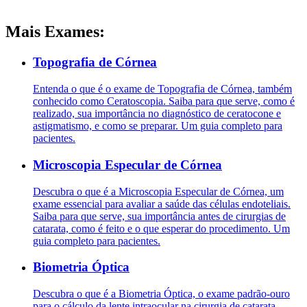
Mais Exames:
Topografia de Córnea
Entenda o que é o exame de Topografia de Córnea, também
conhecido como Ceratoscopia. Saiba para que serve, como é
realizado, sua importância no diagnóstico de ceratocone e
astigmatismo, e como se preparar. Um guia completo para
pacientes.
Microscopia Especular de Córnea
Descubra o que é a Microscopia Especular de Córnea, um
exame essencial para avaliar a saúde das células endoteliais.
Saiba para que serve, sua importância antes de cirurgias de
catarata, como é feito e o que esperar do procedimento. Um
guia completo para pacientes.
Biometria Óptica
Descubra o que é a Biometria Óptica, o exame padrão-ouro
para o cálculo da lente intraocular na cirurgia de catarata.